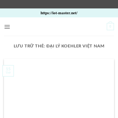
Bỏ
https://iot-master.net/
qua
nội
0
dung
LƯU TRỮ THẺ:
ĐẠI LÝ KOEHLER VIỆT NAM
15
Th9