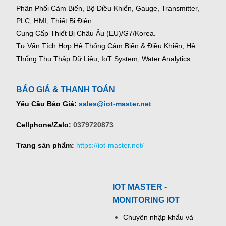
Phân Phối Cảm Biến, Bộ Điều Khiển, Gauge,
Transmitter,
PLC, HMI, Thiết Bị Điện.
Cung Cấp Thiết Bị Châu Âu (EU)/G7/Korea.
Tư Vấn Tích Hợp Hệ Thống Cảm Biến & Điều Khiển, Hệ
Thống Thu Thập Dữ Liệu, IoT System, Water Analytics.
BÁO GIÁ & THANH TOÁN
Yêu Cầu Báo Giá:
sales@iot-master.net
Cellphone/Zalo:
0379720873
Trang sản phẩm:
https://iot-master.net/
IOT MASTER -
MONITORING IOT
Chuyên nhập khẩu và