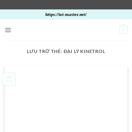
Bỏ
https://iot-master.net/
qua
nội
0
dung
LƯU TRỮ THẺ:
ĐẠI LÝ KINETROL
03
Th10