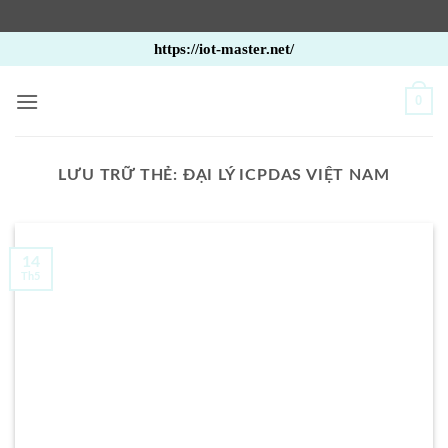
Bỏ
https://iot-master.net/
qua
nội
0
dung
LƯU TRỮ THẺ:
ĐẠI LÝ ICPDAS VIỆT NAM
14
Th5