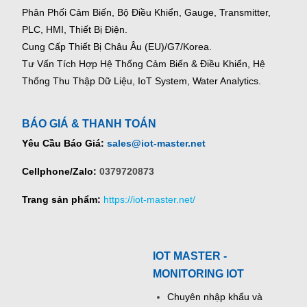
Phân Phối Cảm Biến, Bộ Điều Khiển, Gauge,
Transmitter,
PLC, HMI, Thiết Bị Điện.
Cung Cấp Thiết Bị Châu Âu (EU)/G7/Korea.
Tư Vấn Tích Hợp Hệ Thống Cảm Biến & Điều Khiển, Hệ
Thống Thu Thập Dữ Liệu, IoT System, Water Analytics.
BÁO GIÁ & THANH TOÁN
Yêu Cầu Báo Giá:
sales@iot-master.net
Cellphone/Zalo:
0379720873
Trang sản phẩm:
https://iot-master.net/
IOT MASTER -
MONITORING IOT
Chuyên nhập khẩu và