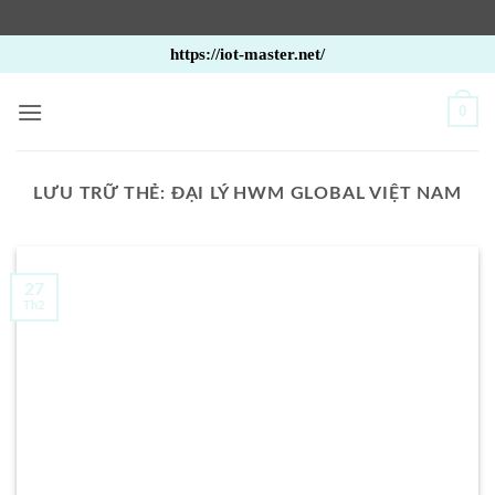
Bỏ
https://iot-master.net/
qua
nội
0
dung
LƯU TRỮ THẺ:
ĐẠI LÝ HWM GLOBAL VIỆT NAM
27
Th2