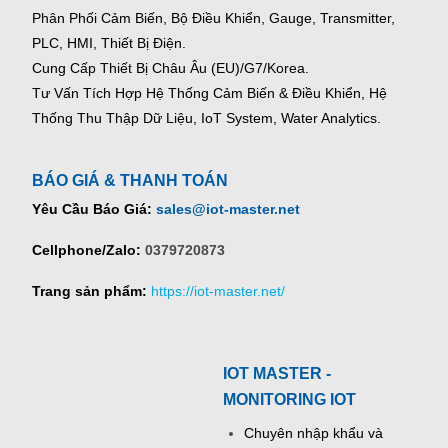
Phân Phối Cảm Biến, Bộ Điều Khiển, Gauge,
Transmitter,
PLC, HMI, Thiết Bị Điện.
Cung Cấp Thiết Bị Châu Âu (EU)/G7/Korea.
Tư Vấn Tích Hợp Hệ Thống Cảm Biến & Điều Khiển, Hệ
Thống Thu Thập Dữ Liệu, IoT System, Water Analytics.
BÁO GIÁ & THANH TOÁN
Yêu Cầu Báo Giá:
sales@iot-master.net
Cellphone/Zalo:
0379720873
Trang sản phẩm:
https://iot-master.net/
IOT MASTER -
MONITORING IOT
Chuyên nhập khẩu và