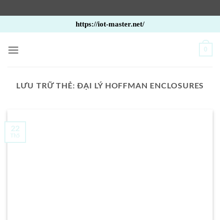
Bỏ
https://iot-master.net/
qua
nội
0
dung
LƯU TRỮ THẺ:
ĐẠI LÝ HOFFMAN ENCLOSURES
22
Th5