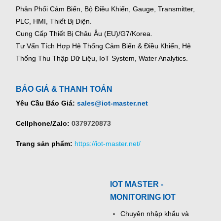
Phân Phối Cảm Biến, Bộ Điều Khiển, Gauge,
Transmitter,
PLC, HMI, Thiết Bị Điện.
Cung Cấp Thiết Bị Châu Âu (EU)/G7/Korea.
Tư Vấn Tích Hợp Hệ Thống Cảm Biến & Điều Khiển, Hệ
Thống Thu Thập Dữ Liệu, IoT System, Water Analytics.
BÁO GIÁ & THANH TOÁN
Yêu Cầu Báo Giá:
sales@iot-master.net
Cellphone/Zalo:
0379720873
Trang sản phẩm:
https://iot-master.net/
IOT MASTER -
MONITORING IOT
Chuyên nhập khẩu và