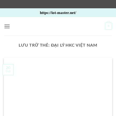
Bỏ
https://iot-master.net/
qua
nội
0
dung
LƯU TRỮ THẺ:
ĐẠI LÝ HKC VIỆT NAM
20
Th3