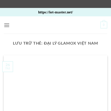
Bỏ
https://iot-master.net/
qua
nội
0
dung
LƯU TRỮ THẺ:
ĐẠI LÝ GLAMOX VIỆT NAM
26
Th5