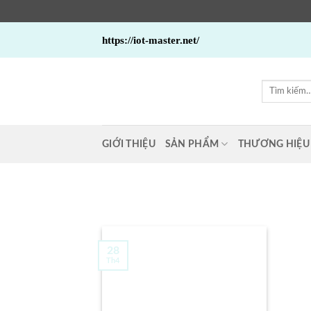
Bỏ
https://iot-master.net/
qua
nội
dung
Tìm
kiếm:
GIỚI THIỆU
SẢN PHẨM
THƯƠNG HIỆU
28
Th4