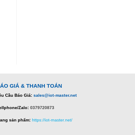
ÁO GIÁ & THANH TOÁN
êu Cầu Báo Giá:
sales@iot-master.net
ellphone/Zalo:
0379720873
rang sản phẩm:
https://iot-master.net/