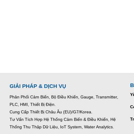
B
GIẢI PHÁP & DỊCH VỤ
Y
Phân Phối Cảm Biến, Bộ Điều Khiển, Gauge,
Transmitter,
PLC, HMI, Thiết Bị Điện.
C
Cung Cấp Thiết Bị Châu Âu (EU)/G7/Korea.
T
Tư Vấn Tích Hợp Hệ Thống Cảm Biến & Điều Khiển, Hệ
Thống Thu Thập Dữ Liệu, IoT System, Water Analytics.