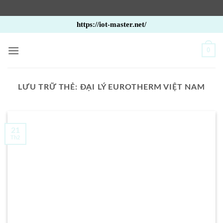
Bỏ
https://iot-master.net/
qua
nội
0
dung
LƯU TRỮ THẺ:
ĐẠI LÝ EUROTHERM VIỆT NAM
21
Th2