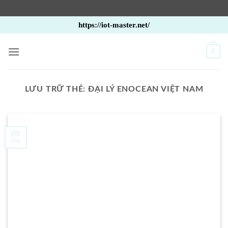
Bỏ
https://iot-master.net/
qua
nội
0
dung
LƯU TRỮ THẺ:
ĐẠI LÝ ENOCEAN VIỆT NAM
09
Th6