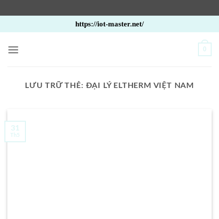
Bỏ
https://iot-master.net/
qua
nội
0
dung
LƯU TRỮ THẺ:
ĐẠI LÝ ELTHERM VIỆT NAM
31
Th5