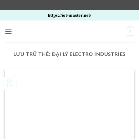
Bỏ
https://iot-master.net/
qua
nội
0
dung
LƯU TRỮ THẺ:
ĐẠI LÝ ELECTRO INDUSTRIES
09
Th3