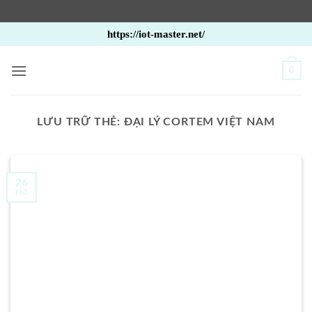
Bỏ
https://iot-master.net/
qua
nội
0
dung
LƯU TRỮ THẺ:
ĐẠI LÝ CORTEM VIỆT NAM
26
Th5