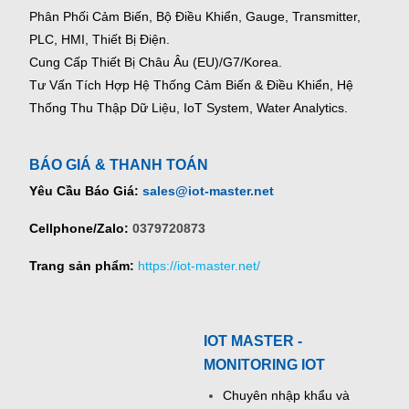
Phân Phối Cảm Biến, Bộ Điều Khiển, Gauge,
Transmitter,
PLC, HMI, Thiết Bị Điện.
Cung Cấp Thiết Bị Châu Âu (EU)/G7/Korea.
Tư Vấn Tích Hợp Hệ Thống Cảm Biến & Điều Khiển, Hệ
Thống Thu Thập Dữ Liệu, IoT System, Water Analytics.
BÁO GIÁ & THANH TOÁN
Yêu Cầu Báo Giá:
sales@iot-master.net
Cellphone/Zalo:
0379720873
Trang sản phẩm:
https://iot-master.net/
IOT MASTER -
MONITORING IOT
Chuyên nhập khẩu và