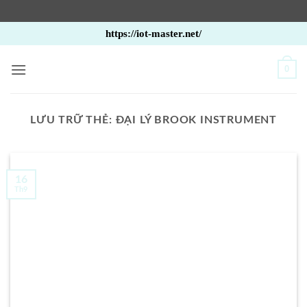
Bỏ
https://iot-master.net/
qua
nội
0
dung
LƯU TRỮ THẺ:
ĐẠI LÝ BROOK INSTRUMENT
16
Th9