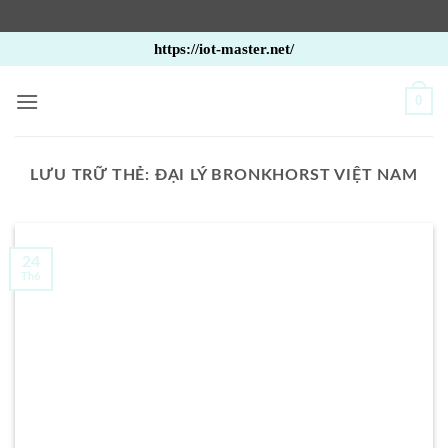
Bỏ
https://iot-master.net/
qua
nội
0
dung
LƯU TRỮ THẺ:
ĐẠI LÝ BRONKHORST VIỆT NAM
24
Th6