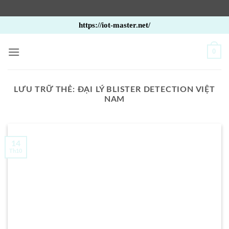
Bỏ
https://iot-master.net/
qua
nội
0
dung
LƯU TRỮ THẺ:
ĐẠI LÝ BLISTER DETECTION VIỆT
NAM
14
Th10