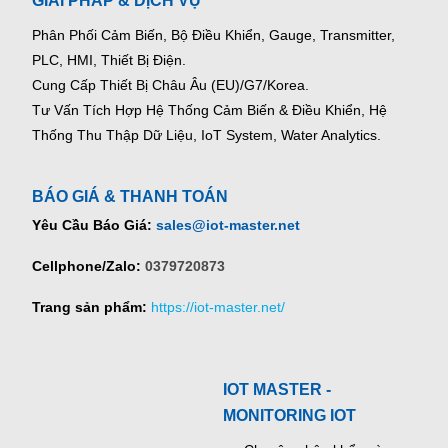
GIẢI PHÁP & DỊCH VỤ
Phân Phối Cảm Biến, Bộ Điều Khiển, Gauge,
Transmitter,
PLC, HMI, Thiết Bị Điện.
Cung Cấp Thiết Bị Châu Âu (EU)/G7/Korea.
Tư Vấn Tích Hợp Hệ Thống Cảm Biến & Điều Khiển, Hệ
Thống Thu Thập Dữ Liệu, IoT System, Water Analytics.
BÁO GIÁ & THANH TOÁN
Yêu Cầu Báo Giá:
sales@iot-master.net
Cellphone/Zalo:
0379720873
Trang sản phẩm:
https://iot-master.net/
IOT MASTER -
MONITORING IOT