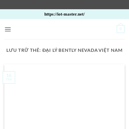
Bỏ
https://iot-master.net/
qua
nội
0
dung
LƯU TRỮ THẺ:
ĐẠI LÝ BENTLY NEVADA VIỆT NAM
16
Th9