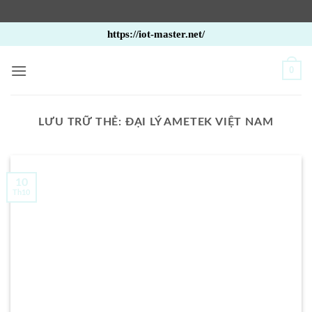
Bỏ
https://iot-master.net/
qua
nội
0
dung
LƯU TRỮ THẺ:
ĐẠI LÝ AMETEK VIỆT NAM
10
Th10