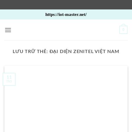
Bỏ
https://iot-master.net/
qua
nội
0
dung
LƯU TRỮ THẺ:
ĐẠI DIỆN ZENITEL VIỆT NAM
11
Th5