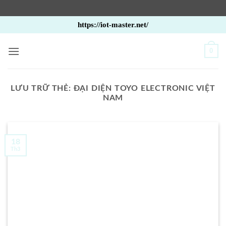
Bỏ
https://iot-master.net/
qua
nội
0
dung
LƯU TRỮ THẺ:
ĐẠI DIỆN TOYO ELECTRONIC VIỆT
NAM
18
Th3