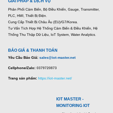
GIẢI PHÁP & DỊCH VỤ
Phân Phối Cảm Biến, Bộ Điều Khiển, Gauge,
Transmitter,
PLC, HMI, Thiết Bị Điện.
Cung Cấp Thiết Bị Châu Âu (EU)/G7/Korea.
Tư Vấn Tích Hợp Hệ Thống Cảm Biến & Điều Khiển, Hệ
Thống Thu Thập Dữ Liệu, IoT System, Water Analytics.
BÁO GIÁ & THANH TOÁN
Yêu Cầu Báo Giá:
sales@iot-master.net
Cellphone/Zalo:
0379720873
Trang sản phẩm:
https://iot-master.net/
IOT MASTER -
MONITORING IOT