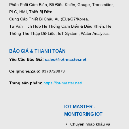
Phân Phối Cảm Biến, Bộ Điều Khiển, Gauge,
Transmitter,
PLC, HMI, Thiết Bị Điện.
Cung Cấp Thiết Bị Châu Âu (EU)/G7/Korea.
Tư Vấn Tích Hợp Hệ Thống Cảm Biến & Điều Khiển, Hệ
Thống Thu Thập Dữ Liệu, IoT System, Water Analytics.
BÁO GIÁ & THANH TOÁN
Yêu Cầu Báo Giá:
sales@iot-master.net
Cellphone/Zalo:
0379720873
Trang sản phẩm:
https://iot-master.net/
IOT MASTER -
MONITORING IOT
Chuyên nhập khẩu và