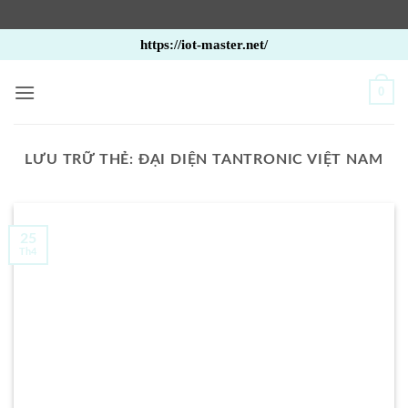
Bỏ
https://iot-master.net/
qua
nội
0
dung
LƯU TRỮ THẺ:
ĐẠI DIỆN TANTRONIC VIỆT NAM
25
Th4