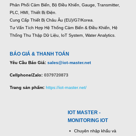
Phân Phối Cảm Biến, Bộ Điều Khiển, Gauge,
Transmitter,
PLC, HMI, Thiết Bị Điện.
Cung Cấp Thiết Bị Châu Âu (EU)/G7/Korea.
Tư Vấn Tích Hợp Hệ Thống Cảm Biến & Điều Khiển, Hệ
Thống Thu Thập Dữ Liệu, IoT System, Water Analytics.
BÁO GIÁ & THANH TOÁN
Yêu Cầu Báo Giá:
sales@iot-master.net
Cellphone/Zalo:
0379720873
Trang sản phẩm:
https://iot-master.net/
IOT MASTER -
MONITORING IOT
Chuyên nhập khẩu và