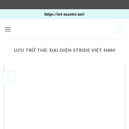
Bỏ
https://iot-master.net/
qua
nội
0
dung
LƯU TRỮ THẺ:
ĐẠI DIỆN STRIDE VIỆT NAM
03
Th10