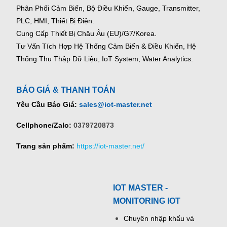
Phân Phối Cảm Biến, Bộ Điều Khiển, Gauge,
Transmitter,
PLC, HMI, Thiết Bị Điện.
Cung Cấp Thiết Bị Châu Âu (EU)/G7/Korea.
Tư Vấn Tích Hợp Hệ Thống Cảm Biến & Điều Khiển, Hệ
Thống Thu Thập Dữ Liệu, IoT System, Water Analytics.
BÁO GIÁ & THANH TOÁN
Yêu Cầu Báo Giá:
sales@iot-master.net
Cellphone/Zalo:
0379720873
Trang sản phẩm:
https://iot-master.net/
IOT MASTER -
MONITORING IOT
Chuyên nhập khẩu và