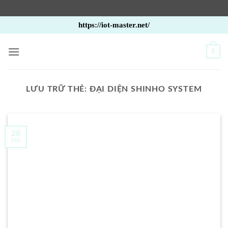
Bỏ
https://iot-master.net/
qua
nội
0
dung
LƯU TRỮ THẺ:
ĐẠI DIỆN SHINHO SYSTEM
28
Th5