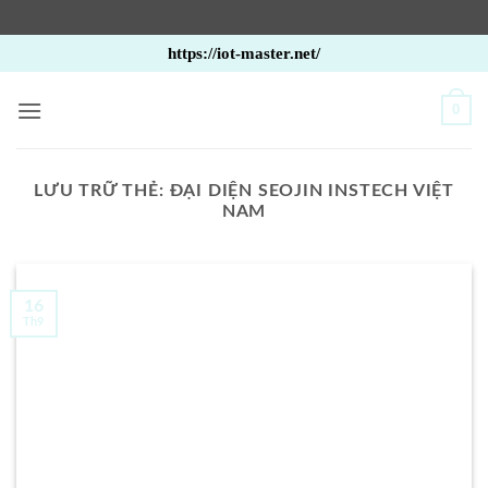
Bỏ
https://iot-master.net/
qua
nội
0
dung
LƯU TRỮ THẺ:
ĐẠI DIỆN SEOJIN INSTECH VIỆT
NAM
16
Th9