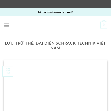
Bỏ
https://iot-master.net/
qua
nội
0
dung
LƯU TRỮ THẺ:
ĐẠI DIỆN SCHRACK TECHNIK VIỆT
NAM
23
Th8