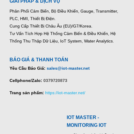
GIẢI PHÁP & DỊCH VỤ
Phân Phối Cảm Biến, Bộ Điều Khiển, Gauge,
Transmitter,
PLC, HMI, Thiết Bị Điện.
Cung Cấp Thiết Bị Châu Âu (EU)/G7/Korea.
Tư Vấn Tích Hợp Hệ Thống Cảm Biến & Điều Khiển, Hệ
Thống Thu Thập Dữ Liệu, IoT System, Water Analytics.
BÁO GIÁ & THANH TOÁN
Yêu Cầu Báo Giá:
sales@iot-master.net
Cellphone/Zalo:
0379720873
Trang sản phẩm:
https://iot-master.net/
IOT MASTER -
MONITORING IOT