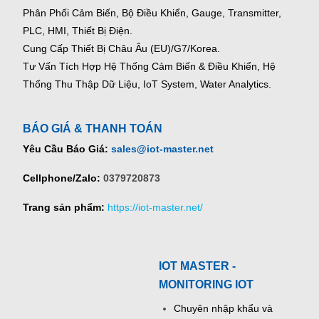
Phân Phối Cảm Biến, Bộ Điều Khiển, Gauge,
Transmitter,
PLC, HMI, Thiết Bị Điện.
Cung Cấp Thiết Bị Châu Âu (EU)/G7/Korea.
Tư Vấn Tích Hợp Hệ Thống Cảm Biến & Điều Khiển, Hệ
Thống Thu Thập Dữ Liệu, IoT System, Water Analytics.
BÁO GIÁ & THANH TOÁN
Yêu Cầu Báo Giá:
sales@iot-master.net
Cellphone/Zalo:
0379720873
Trang sản phẩm:
https://iot-master.net/
IOT MASTER -
MONITORING IOT
Chuyên nhập khẩu và