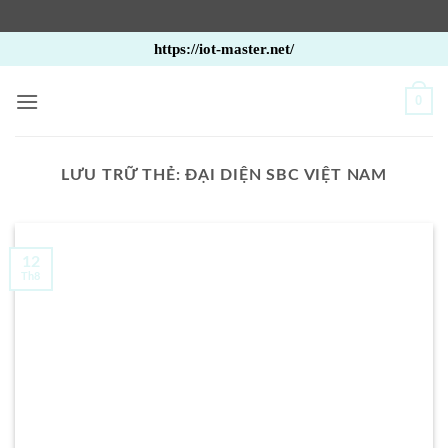
Bỏ
https://iot-master.net/
qua
nội
0
dung
LƯU TRỮ THẺ:
ĐẠI DIỆN SBC VIỆT NAM
12
Th8