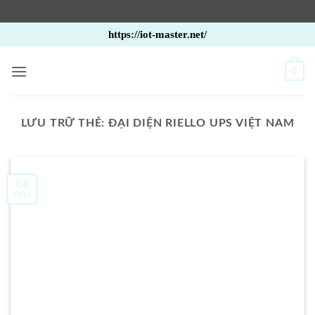
Bỏ
https://iot-master.net/
qua
nội
0
dung
LƯU TRỮ THẺ:
ĐẠI DIỆN RIELLO UPS VIỆT NAM
04
Th12