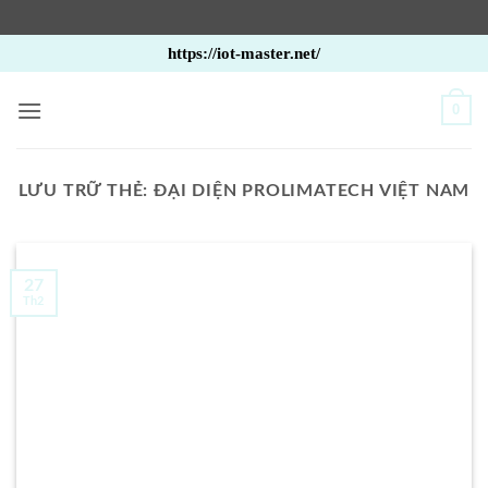
Bỏ
https://iot-master.net/
qua
nội
0
dung
LƯU TRỮ THẺ:
ĐẠI DIỆN PROLIMATECH VIỆT NAM
27
Th2