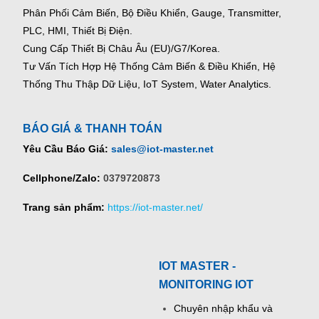
Phân Phối Cảm Biến, Bộ Điều Khiển, Gauge,
Transmitter,
PLC, HMI, Thiết Bị Điện.
Cung Cấp Thiết Bị Châu Âu (EU)/G7/Korea.
Tư Vấn Tích Hợp Hệ Thống Cảm Biến & Điều Khiển, Hệ
Thống Thu Thập Dữ Liệu, IoT System, Water Analytics.
BÁO GIÁ & THANH TOÁN
Yêu Cầu Báo Giá:
sales@iot-master.net
Cellphone/Zalo:
0379720873
Trang sản phẩm:
https://iot-master.net/
IOT MASTER -
MONITORING IOT
Chuyên nhập khẩu và