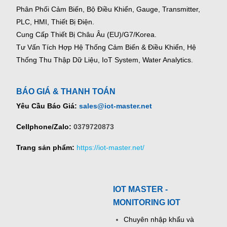
Phân Phối Cảm Biến, Bộ Điều Khiển, Gauge,
Transmitter,
PLC, HMI, Thiết Bị Điện.
Cung Cấp Thiết Bị Châu Âu (EU)/G7/Korea.
Tư Vấn Tích Hợp Hệ Thống Cảm Biến & Điều Khiển, Hệ
Thống Thu Thập Dữ Liệu, IoT System, Water Analytics.
BÁO GIÁ & THANH TOÁN
Yêu Cầu Báo Giá:
sales@iot-master.net
Cellphone/Zalo:
0379720873
Trang sản phẩm:
https://iot-master.net/
IOT MASTER -
MONITORING IOT
Chuyên nhập khẩu và