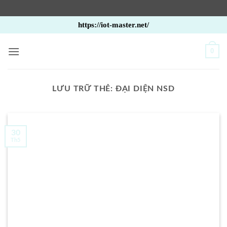
Bỏ
https://iot-master.net/
qua
nội
0
dung
LƯU TRỮ THẺ:
ĐẠI DIỆN NSD
30
Th5