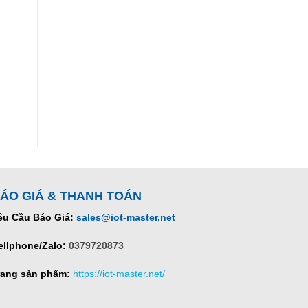
ÁO GIÁ & THANH TOÁN
êu Cầu Báo Giá:
sales@iot-master.net
ellphone/Zalo:
0379720873
rang sản phẩm:
https://iot-master.net/