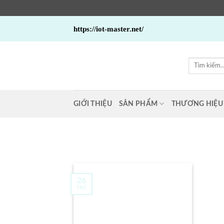
Bỏ
https://iot-master.net/
qua
nội
dung
Tìm
kiếm:
GIỚI THIỆU
SẢN PHẨM
THƯƠNG HIỆU
26
Th5