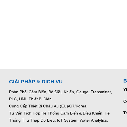
B
GIẢI PHÁP & DỊCH VỤ
Y
Phân Phối Cảm Biến, Bộ Điều Khiển, Gauge,
Transmitter,
PLC, HMI, Thiết Bị Điện.
C
Cung Cấp Thiết Bị Châu Âu (EU)/G7/Korea.
T
Tư Vấn Tích Hợp Hệ Thống Cảm Biến & Điều Khiển, Hệ
Thống Thu Thập Dữ Liệu, IoT System, Water Analytics.