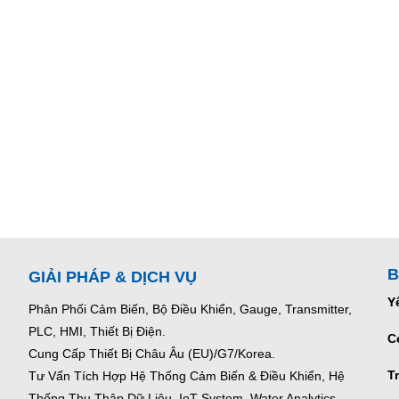
B
GIẢI PHÁP & DỊCH VỤ
Y
Phân Phối Cảm Biến, Bộ Điều Khiển, Gauge,
Transmitter,
PLC, HMI, Thiết Bị Điện.
C
Cung Cấp Thiết Bị Châu Âu (EU)/G7/Korea.
T
Tư Vấn Tích Hợp Hệ Thống Cảm Biến & Điều Khiển, Hệ
Thống Thu Thập Dữ Liệu, IoT System, Water Analytics.