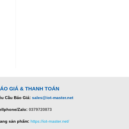
ÁO GIÁ & THANH TOÁN
êu Cầu Báo Giá:
sales@iot-master.net
ellphone/Zalo:
0379720873
rang sản phẩm:
https://iot-master.net/