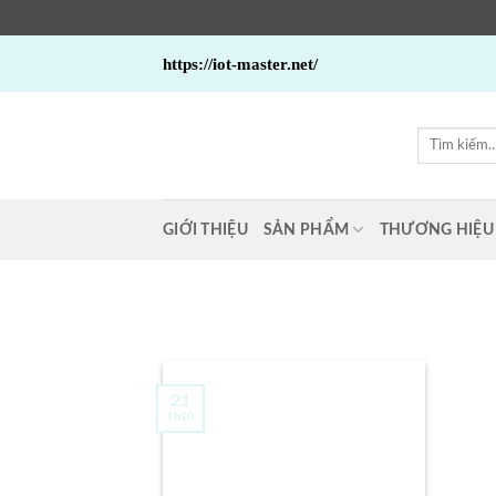
Bỏ
https://iot-master.net/
qua
nội
dung
Tìm
kiếm:
GIỚI THIỆU
SẢN PHẨM
THƯƠNG HIỆU
21
Th10