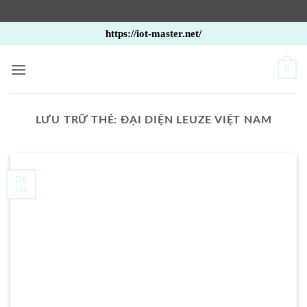
Bỏ
https://iot-master.net/
qua
nội
0
dung
LƯU TRỮ THẺ:
ĐẠI DIỆN LEUZE VIỆT NAM
06
Th2