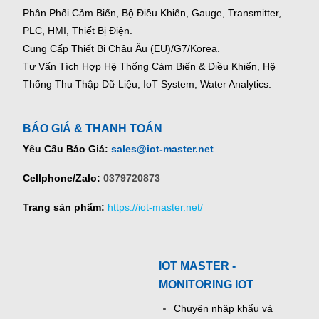
Phân Phối Cảm Biến, Bộ Điều Khiển, Gauge,
Transmitter,
PLC, HMI, Thiết Bị Điện.
Cung Cấp Thiết Bị Châu Âu (EU)/G7/Korea.
Tư Vấn Tích Hợp Hệ Thống Cảm Biến & Điều Khiển, Hệ
Thống Thu Thập Dữ Liệu, IoT System, Water Analytics.
BÁO GIÁ & THANH TOÁN
Yêu Cầu Báo Giá:
sales@iot-master.net
Cellphone/Zalo:
0379720873
Trang sản phẩm:
https://iot-master.net/
IOT MASTER -
MONITORING IOT
Chuyên nhập khẩu và