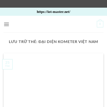
Bỏ
https://iot-master.net/
qua
nội
0
dung
LƯU TRỮ THẺ:
ĐẠI DIỆN KOMETER VIỆT NAM
25
Th4