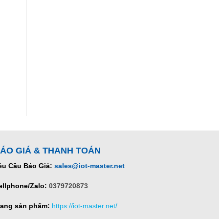
ÁO GIÁ & THANH TOÁN
êu Cầu Báo Giá:
sales@iot-master.net
ellphone/Zalo:
0379720873
rang sản phẩm:
https://iot-master.net/