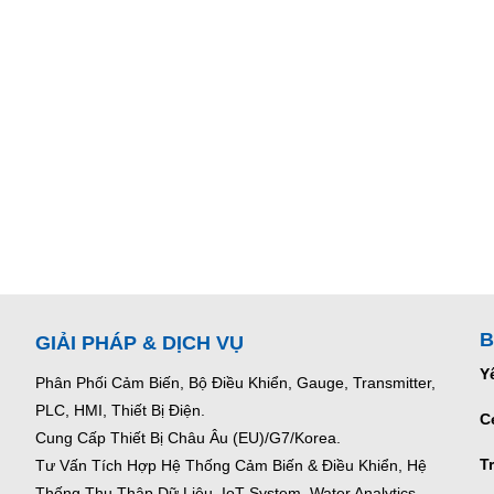
B
GIẢI PHÁP & DỊCH VỤ
Y
Phân Phối Cảm Biến, Bộ Điều Khiển, Gauge,
Transmitter,
PLC, HMI, Thiết Bị Điện.
C
Cung Cấp Thiết Bị Châu Âu (EU)/G7/Korea.
T
Tư Vấn Tích Hợp Hệ Thống Cảm Biến & Điều Khiển, Hệ
Thống Thu Thập Dữ Liệu, IoT System, Water Analytics.