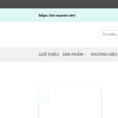
Bỏ
https://iot-master.net/
qua
nội
dung
Tìm
kiếm:
GIỚI THIỆU
SẢN PHẨM
THƯƠNG HIỆU
15
Th9