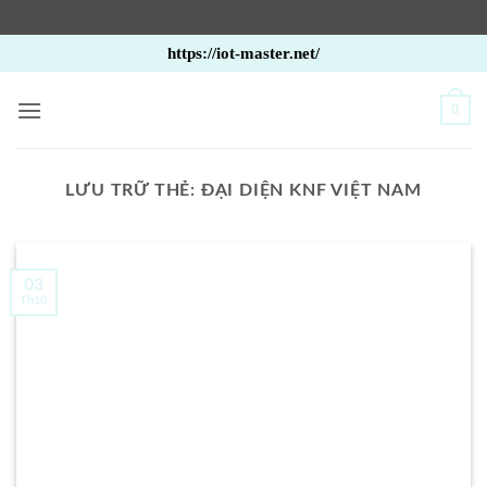
Bỏ
https://iot-master.net/
qua
nội
0
dung
LƯU TRỮ THẺ:
ĐẠI DIỆN KNF VIỆT NAM
03
Th10