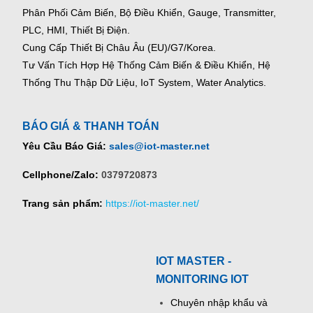
Phân Phối Cảm Biến, Bộ Điều Khiển, Gauge,
Transmitter,
PLC, HMI, Thiết Bị Điện.
Cung Cấp Thiết Bị Châu Âu (EU)/G7/Korea.
Tư Vấn Tích Hợp Hệ Thống Cảm Biến & Điều Khiển, Hệ
Thống Thu Thập Dữ Liệu, IoT System, Water Analytics.
BÁO GIÁ & THANH TOÁN
Yêu Cầu Báo Giá:
sales@iot-master.net
Cellphone/Zalo:
0379720873
Trang sản phẩm:
https://iot-master.net/
IOT MASTER -
MONITORING IOT
Chuyên nhập khẩu và