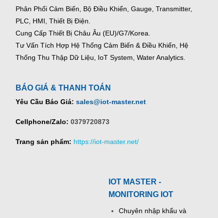
Phân Phối Cảm Biến, Bộ Điều Khiển, Gauge,
Transmitter,
PLC, HMI, Thiết Bị Điện.
Cung Cấp Thiết Bị Châu Âu (EU)/G7/Korea.
Tư Vấn Tích Hợp Hệ Thống Cảm Biến & Điều Khiển, Hệ
Thống Thu Thập Dữ Liệu, IoT System, Water Analytics.
BÁO GIÁ & THANH TOÁN
Yêu Cầu Báo Giá:
sales@iot-master.net
Cellphone/Zalo:
0379720873
Trang sản phẩm:
https://iot-master.net/
IOT MASTER -
MONITORING IOT
Chuyên nhập khẩu và