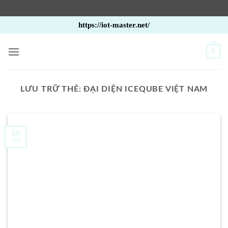
Bỏ
https://iot-master.net/
qua
nội
0
dung
LƯU TRỮ THẺ:
ĐẠI DIỆN ICEQUBE VIỆT NAM
10
Th3