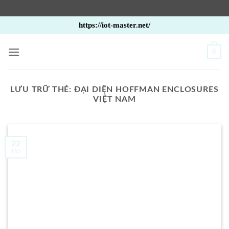
Bỏ
https://iot-master.net/
qua
nội
0
dung
LƯU TRỮ THẺ:
ĐẠI DIỆN HOFFMAN ENCLOSURES
VIỆT NAM
22
Th5