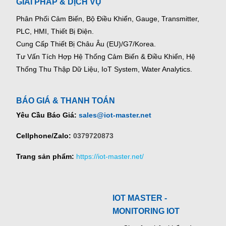
GIẢI PHÁP & DỊCH VỤ
Phân Phối Cảm Biến, Bộ Điều Khiển, Gauge,
Transmitter,
PLC, HMI, Thiết Bị Điện.
Cung Cấp Thiết Bị Châu Âu (EU)/G7/Korea.
Tư Vấn Tích Hợp Hệ Thống Cảm Biến & Điều Khiển, Hệ
Thống Thu Thập Dữ Liệu, IoT System, Water Analytics.
BÁO GIÁ & THANH TOÁN
Yêu Cầu Báo Giá:
sales@iot-master.net
Cellphone/Zalo:
0379720873
Trang sản phẩm:
https://iot-master.net/
IOT MASTER -
MONITORING IOT