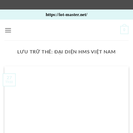
Bỏ
https://iot-master.net/
qua
nội
0
dung
LƯU TRỮ THẺ:
ĐẠI DIỆN HMS VIỆT NAM
27
Th10