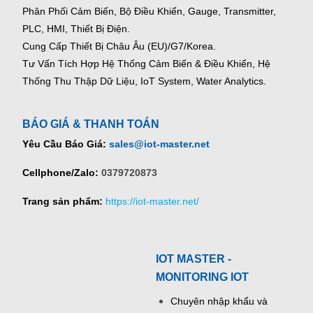
Phân Phối Cảm Biến, Bộ Điều Khiển, Gauge,
Transmitter,
PLC, HMI, Thiết Bị Điện.
Cung Cấp Thiết Bị Châu Âu (EU)/G7/Korea.
Tư Vấn Tích Hợp Hệ Thống Cảm Biến & Điều Khiển, Hệ
Thống Thu Thập Dữ Liệu, IoT System, Water Analytics.
BÁO GIÁ & THANH TOÁN
Yêu Cầu Báo Giá:
sales@iot-master.net
Cellphone/Zalo:
0379720873
Trang sản phẩm:
https://iot-master.net/
IOT MASTER -
MONITORING IOT
Chuyên nhập khẩu và