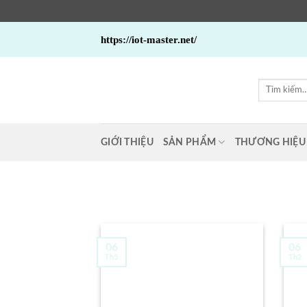
Bỏ
https://iot-master.net/
qua
nội
dung
Tìm
kiếm:
GIỚI THIỆU
SẢN PHẨM
THƯƠNG HIỆU
06
06
Th5
Th2