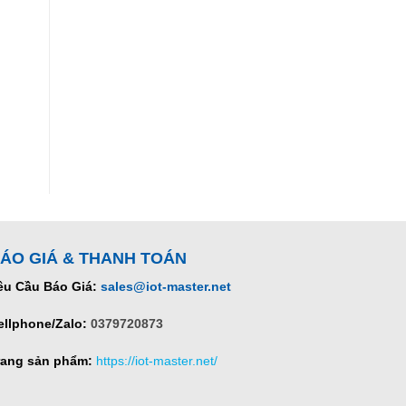
ÁO GIÁ & THANH TOÁN
êu Cầu Báo Giá:
sales@iot-master.net
ellphone/Zalo:
0379720873
rang sản phẩm:
https://iot-master.net/