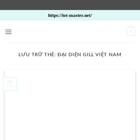
Bỏ
https://iot-master.net/
qua
nội
0
dung
LƯU TRỮ THẺ:
ĐẠI DIỆN GILL VIỆT NAM
04
Th6