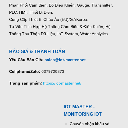
Phân Phối Cảm Biến, Bộ Điều Khiển, Gauge,
Transmitter,
PLC, HMI, Thiết Bị Điện.
Cung Cấp Thiết Bị Châu Âu (EU)/G7/Korea.
Tư Vấn Tích Hợp Hệ Thống Cảm Biến & Điều Khiển, Hệ
Thống Thu Thập Dữ Liệu, IoT System, Water Analytics.
BÁO GIÁ & THANH TOÁN
Yêu Cầu Báo Giá:
sales@iot-master.net
Cellphone/Zalo:
0379720873
Trang sản phẩm:
https://iot-master.net/
IOT MASTER -
MONITORING IOT
Chuyên nhập khẩu và