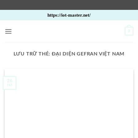
Bỏ
https://iot-master.net/
qua
nội
0
dung
LƯU TRỮ THẺ:
ĐẠI DIỆN GEFRAN VIỆT NAM
26
Th5