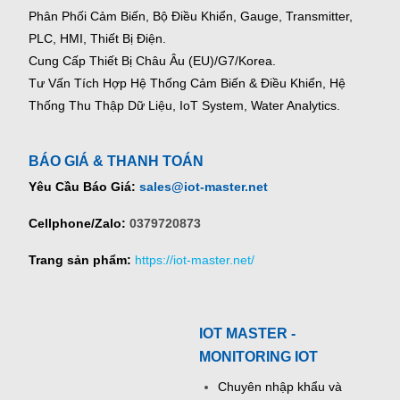
Phân Phối Cảm Biến, Bộ Điều Khiển, Gauge,
Transmitter,
PLC, HMI, Thiết Bị Điện.
Cung Cấp Thiết Bị Châu Âu (EU)/G7/Korea.
Tư Vấn Tích Hợp Hệ Thống Cảm Biến & Điều Khiển, Hệ
Thống Thu Thập Dữ Liệu, IoT System, Water Analytics.
BÁO GIÁ & THANH TOÁN
Yêu Cầu Báo Giá:
sales@iot-master.net
Cellphone/Zalo:
0379720873
Trang sản phẩm:
https://iot-master.net/
IOT MASTER -
MONITORING IOT
Chuyên nhập khẩu và