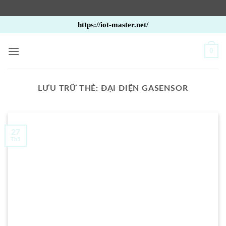
Bỏ
https://iot-master.net/
qua
nội
0
dung
LƯU TRỮ THẺ:
ĐẠI DIỆN GASENSOR
27
Th5