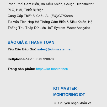
Phân Phối Cảm Biến, Bộ Điều Khiển, Gauge,
Transmitter,
PLC, HMI, Thiết Bị Điện.
Cung Cấp Thiết Bị Châu Âu (EU)/G7/Korea.
Tư Vấn Tích Hợp Hệ Thống Cảm Biến & Điều Khiển, Hệ
Thống Thu Thập Dữ Liệu, IoT System, Water Analytics.
BÁO GIÁ & THANH TOÁN
Yêu Cầu Báo Giá:
sales@iot-master.net
Cellphone/Zalo:
0379720873
Trang sản phẩm:
https://iot-master.net/
IOT MASTER -
MONITORING IOT
Chuyên nhập khẩu và