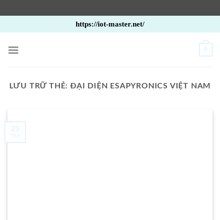
Bỏ
https://iot-master.net/
qua
nội
0
dung
LƯU TRỮ THẺ:
ĐẠI DIỆN ESAPYRONICS VIỆT NAM
25
Th3