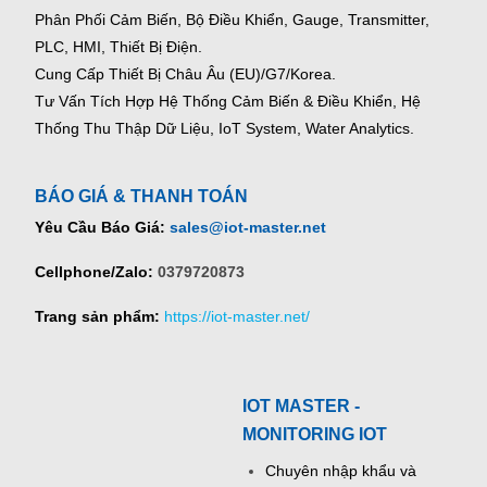
Phân Phối Cảm Biến, Bộ Điều Khiển, Gauge,
Transmitter,
PLC, HMI, Thiết Bị Điện.
Cung Cấp Thiết Bị Châu Âu (EU)/G7/Korea.
Tư Vấn Tích Hợp Hệ Thống Cảm Biến & Điều Khiển, Hệ
Thống Thu Thập Dữ Liệu, IoT System, Water Analytics.
BÁO GIÁ & THANH TOÁN
Yêu Cầu Báo Giá:
sales@iot-master.net
Cellphone/Zalo:
0379720873
Trang sản phẩm:
https://iot-master.net/
IOT MASTER -
MONITORING IOT
Chuyên nhập khẩu và