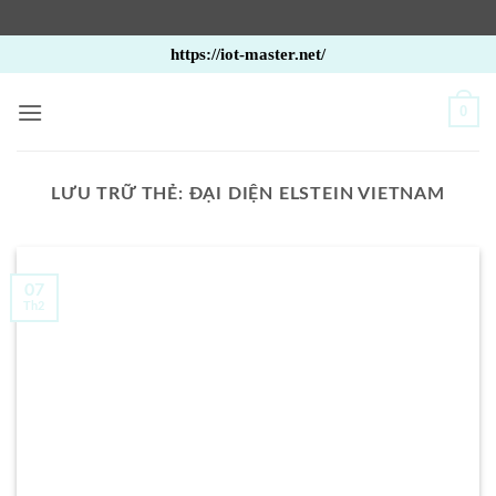
Bỏ
https://iot-master.net/
qua
nội
0
dung
LƯU TRỮ THẺ:
ĐẠI DIỆN ELSTEIN VIETNAM
07
Th2