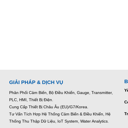
B
GIẢI PHÁP & DỊCH VỤ
Y
Phân Phối Cảm Biến, Bộ Điều Khiển, Gauge,
Transmitter,
PLC, HMI, Thiết Bị Điện.
C
Cung Cấp Thiết Bị Châu Âu (EU)/G7/Korea.
T
Tư Vấn Tích Hợp Hệ Thống Cảm Biến & Điều Khiển, Hệ
Thống Thu Thập Dữ Liệu, IoT System, Water Analytics.