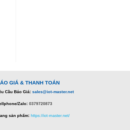
ÁO GIÁ & THANH TOÁN
êu Cầu Báo Giá:
sales@iot-master.net
ellphone/Zalo:
0379720873
rang sản phẩm:
https://iot-master.net/