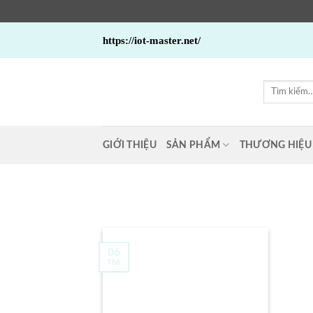
Bỏ
https://iot-master.net/
qua
nội
dung
Tìm
kiếm:
GIỚI THIỆU
SẢN PHẨM
THƯƠNG HIỆU
06
Th6