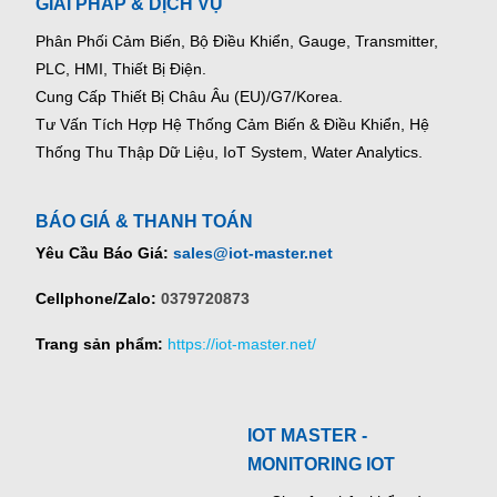
GIẢI PHÁP & DỊCH VỤ
Phân Phối Cảm Biến, Bộ Điều Khiển, Gauge,
Transmitter,
PLC, HMI, Thiết Bị Điện.
Cung Cấp Thiết Bị Châu Âu (EU)/G7/Korea.
Tư Vấn Tích Hợp Hệ Thống Cảm Biến & Điều Khiển, Hệ
Thống Thu Thập Dữ Liệu, IoT System, Water Analytics.
BÁO GIÁ & THANH TOÁN
Yêu Cầu Báo Giá:
sales@iot-master.net
Cellphone/Zalo:
0379720873
Trang sản phẩm:
https://iot-master.net/
IOT MASTER -
MONITORING IOT