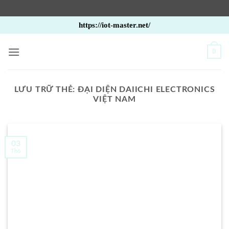
Bỏ
https://iot-master.net/
qua
nội
0
dung
LƯU TRỮ THẺ:
ĐẠI DIỆN DAIICHI ELECTRONICS
VIỆT NAM
03
Th6