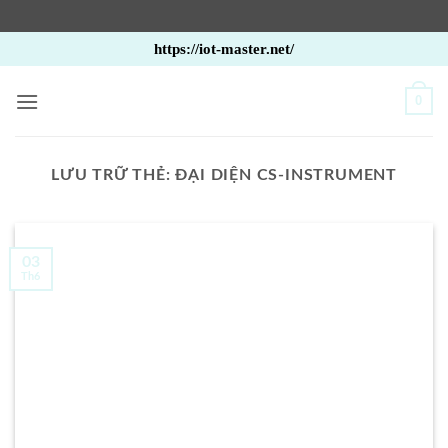
Bỏ
https://iot-master.net/
qua
nội
0
dung
LƯU TRỮ THẺ:
ĐẠI DIỆN CS-INSTRUMENT
03
Th6