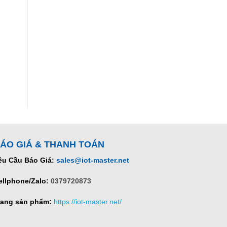
ÁO GIÁ & THANH TOÁN
êu Cầu Báo Giá:
sales@iot-master.net
ellphone/Zalo:
0379720873
rang sản phẩm:
https://iot-master.net/