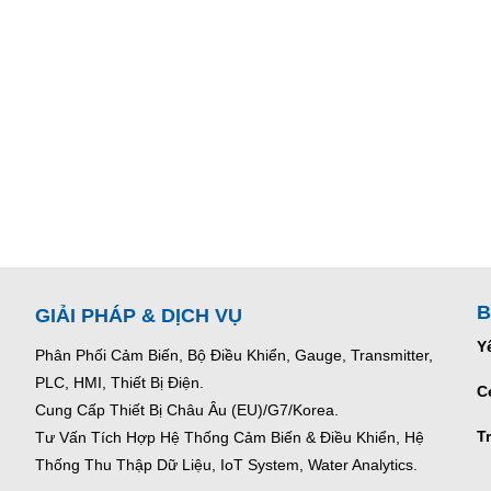
B
GIẢI PHÁP & DỊCH VỤ
Y
Phân Phối Cảm Biến, Bộ Điều Khiển, Gauge,
Transmitter,
PLC, HMI, Thiết Bị Điện.
C
Cung Cấp Thiết Bị Châu Âu (EU)/G7/Korea.
T
Tư Vấn Tích Hợp Hệ Thống Cảm Biến & Điều Khiển, Hệ
Thống Thu Thập Dữ Liệu, IoT System, Water Analytics.