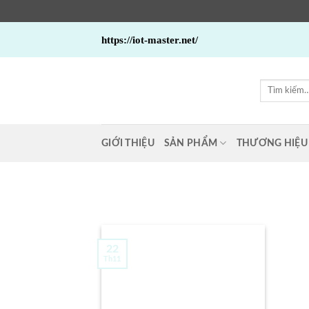
Bỏ
https://iot-master.net/
qua
nội
dung
Tìm
kiếm:
GIỚI THIỆU
SẢN PHẨM
THƯƠNG HIỆU
22
Th11