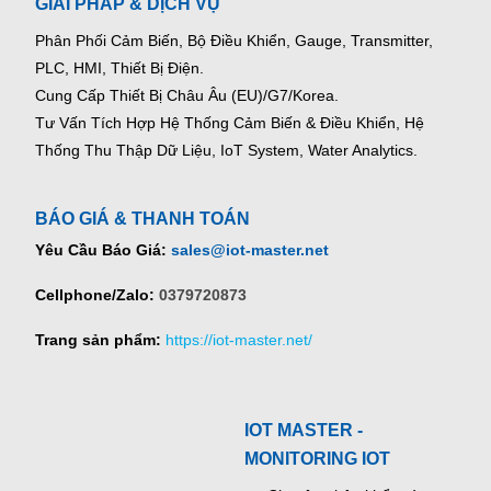
GIẢI PHÁP & DỊCH VỤ
Phân Phối Cảm Biến, Bộ Điều Khiển, Gauge,
Transmitter,
PLC, HMI, Thiết Bị Điện.
Cung Cấp Thiết Bị Châu Âu (EU)/G7/Korea.
Tư Vấn Tích Hợp Hệ Thống Cảm Biến & Điều Khiển, Hệ
Thống Thu Thập Dữ Liệu, IoT System, Water Analytics.
BÁO GIÁ & THANH TOÁN
Yêu Cầu Báo Giá:
sales@iot-master.net
Cellphone/Zalo:
0379720873
Trang sản phẩm:
https://iot-master.net/
IOT MASTER -
MONITORING IOT