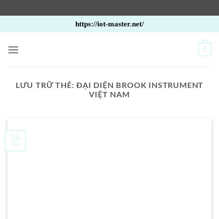
Bỏ
https://iot-master.net/
qua
nội
0
dung
LƯU TRỮ THẺ:
ĐẠI DIỆN BROOK INSTRUMENT
VIỆT NAM
16
Th9