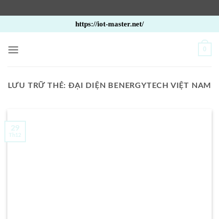
Bỏ
https://iot-master.net/
qua
nội
0
dung
LƯU TRỮ THẺ:
ĐẠI DIỆN BENERGYTECH VIỆT NAM
29
Th12